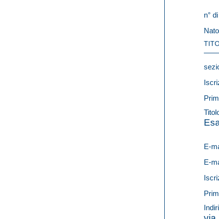
n° di
Nato
TITO
sezi
Iscri
Prim
Titol
Esa
E-ma
E-ma
Iscri
Prim
Indi
via