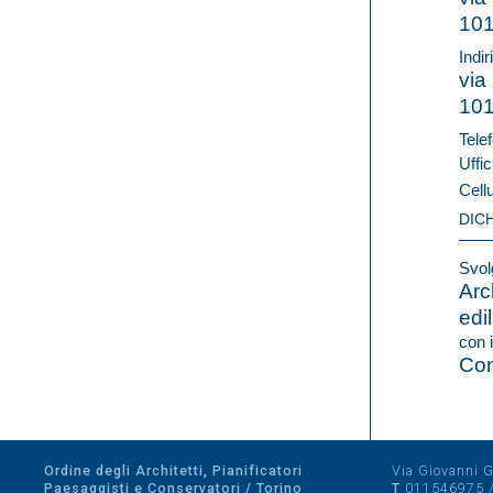
10
Indir
via
10
Telef
Uffic
Cell
DIC
Svolg
Arc
edil
con i
Con
Ordine degli Architetti, Pianificatori
Via Giovanni Gi
Paesaggisti e Conservatori / Torino
T
011546975