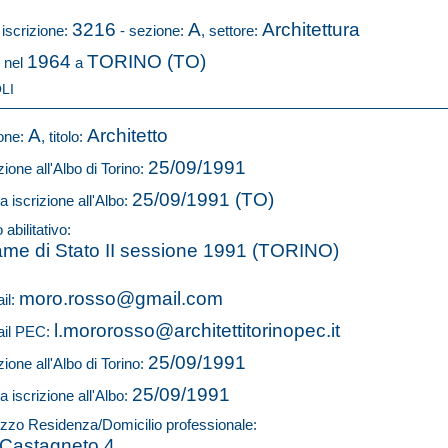
3216
A
Architettura
 iscrizione:
- sezione:
, settore:
1964
TORINO (TO)
 nel
a
LI
A
Architetto
one:
, titolo:
25/09/1991
zione all'Albo di Torino:
25/09/1991 (TO)
a iscrizione all'Albo:
o abilitativo:
me di Stato II sessione 1991 (TORINO)
moro.rosso@gmail.com
il:
l.mororosso@architettitorinopec.it
il PEC:
25/09/1991
zione all'Albo di Torino:
25/09/1991
a iscrizione all'Albo:
rizzo Residenza/Domicilio professionale:
 Castagneto 4