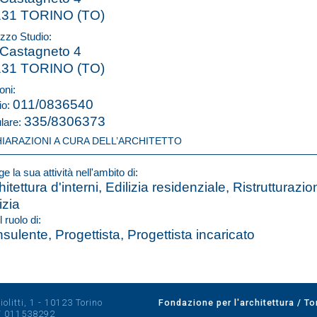
131 TORINO (TO)
izzo Studio:
 Castagneto 4
131 TORINO (TO)
oni:
011/0836540
io:
335/8306373
ulare:
HIARAZIONI A CURA DELL’ARCHITETTO
e la sua attività nell'ambito di:
hitettura d'interni, Edilizia residenziale, Ristrutturazi
izia
l ruolo di:
sulente, Progettista, Progettista incaricato
olitti, 1 - 10123 Torino
Fondazione per l'architettura / To
/
011538292