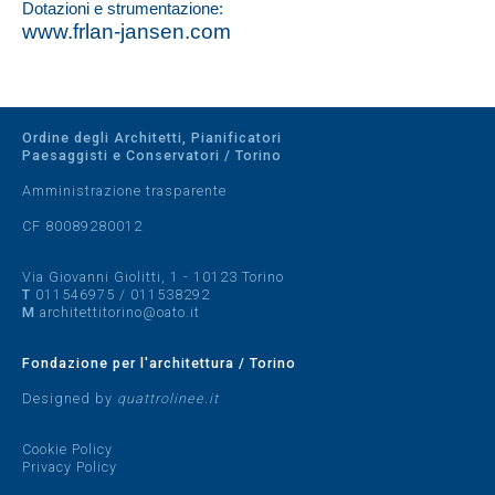
Dotazioni e strumentazione:
www.frlan-jansen.com
Ordine degli Architetti, Pianificatori
Paesaggisti e Conservatori / Torino
Amministrazione trasparente
CF 80089280012
Via Giovanni Giolitti, 1 - 10123 Torino
T
011546975
/
011538292
M
architettitorino@oato.it
Fondazione per l'architettura / Torino
Designed by
quattrolinee.it
Cookie Policy
Privacy Policy