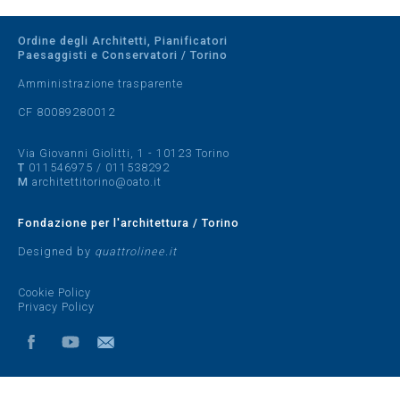
Ordine degli Architetti, Pianificatori
Paesaggisti e Conservatori / Torino
Amministrazione trasparente
CF 80089280012
Via Giovanni Giolitti, 1 - 10123 Torino
T
011546975
/
011538292
M
architettitorino@oato.it
Fondazione per l'architettura / Torino
Designed by
quattrolinee.it
Cookie Policy
Privacy Policy