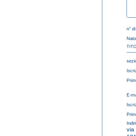
n° di
Nato
TITO
sezi
Iscri
Prim
E-ma
Iscri
Prim
Indir
via