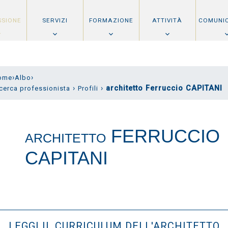
SSIONE
SERVIZI
FORMAZIONE
ATTIVITÀ
COMUNI
›
›
ome
Albo
›
›
architetto Ferruccio CAPITANI
cerca professionista
Profili
FERRUCCIO
ARCHITETTO
CAPITANI
LEGGI IL CURRICULUM DELL'ARCHITETTO