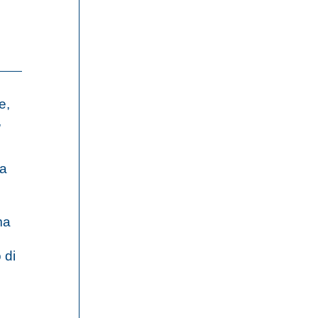
e,
,
ta
ma
 di