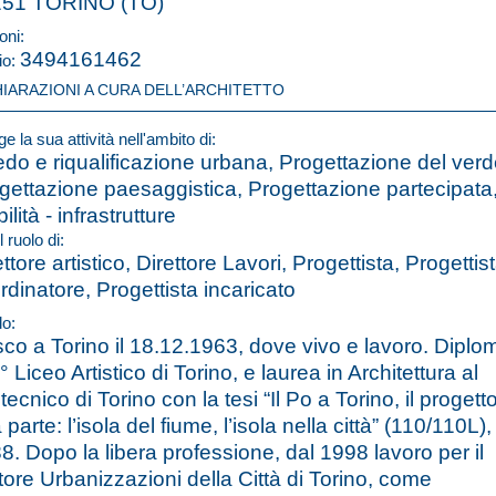
151 TORINO (TO)
oni:
3494161462
io:
HIARAZIONI A CURA DELL’ARCHITETTO
e la sua attività nell'ambito di:
edo e riqualificazione urbana, Progettazione del verd
gettazione paesaggistica, Progettazione partecipata
ilità - infrastrutture
l ruolo di:
ettore artistico, Direttore Lavori, Progettista, Progettis
rdinatore, Progettista incaricato
lo:
co a Torino il 18.12.1963, dove vivo e lavoro. Diplo
° Liceo Artistico di Torino, e laurea in Architettura al
tecnico di Torino con la tesi “Il Po a Torino, il progetto
parte: l’isola del fiume, l’isola nella città” (110/110L),
8. Dopo la libera professione, dal 1998 lavoro per il
tore Urbanizzazioni della Città di Torino, come