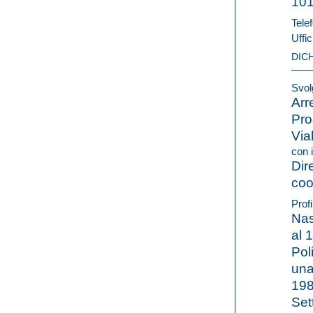
10
Telef
Uffic
DIC
Svolg
Arr
Pro
Viab
con i
Dir
coo
Profi
Nas
al 1
Poli
una 
198
Set