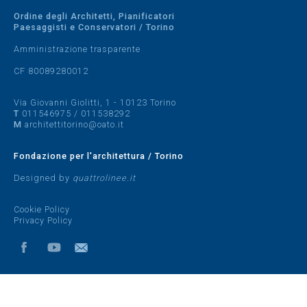
Ordine degli Architetti, Pianificatori
Paesaggisti e Conservatori / Torino
Amministrazione trasparente
CF 80089280012
Via Giovanni Giolitti, 1 - 10123 Torino
T
011546975
/
011538292
M
architettitorino@oato.it
Fondazione per l'architettura / Torino
Designed by
quattrolinee.it
Cookie Policy
Privacy Policy