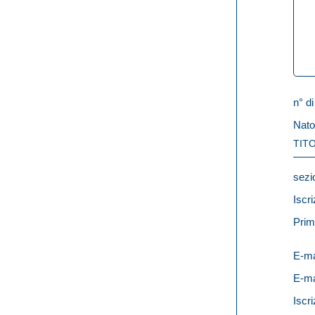
n° di
Nato
TITO
sezi
Iscri
Prim
E-ma
E-ma
Iscri