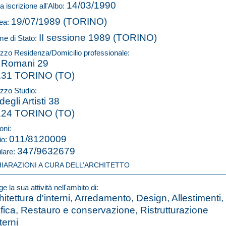
14/03/1990
a iscrizione all'Albo:
19/07/1989 (TORINO)
ea:
II sessione 1989 (TORINO)
e di Stato:
rizzo Residenza/Domicilio professionale:
 Romani 29
131 TORINO (TO)
izzo Studio:
degli Artisti 38
124 TORINO (TO)
oni:
011/8120009
io:
347/9632679
ulare:
HIARAZIONI A CURA DELL’ARCHITETTO
e la sua attività nell'ambito di:
hitettura d'interni, Arredamento, Design, Allestimenti,
fica, Restauro e conservazione, Ristrutturazione
terni