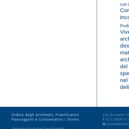
con i
Con
inc
Profi
Viv
arc
des
mate
arc
del
spe
nel
del
Ordine degli Architetti, Pianificatori
Via Giovanni Gi
Paesaggisti e Conservatori / Torino
T
011546975
M
architettito
Amministrazione trasparente