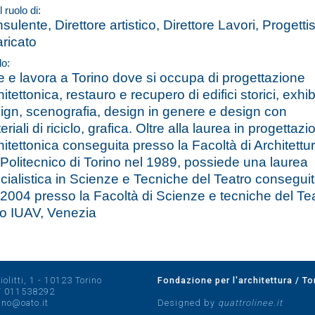
l ruolo di:
sulente, Direttore artistico, Direttore Lavori, Progetti
aricato
lo:
e e lavora a Torino dove si occupa di progettazione
hitettonica, restauro e recupero di edifici storici, exhib
ign, scenografia, design in genere e design con
riali di riciclo, grafica. Oltre alla laurea in progettazi
hitettonica conseguita presso la Facoltà di Architettu
 Politecnico di Torino nel 1989, possiede una laurea
cialistica in Scienze e Tecniche del Teatro consegui
 2004 presso la Facoltà di Scienze e tecniche del Te
lo IUAV, Venezia
olitti, 1 - 10123 Torino
Fondazione per l'architettura / To
/
011538292
rino@oato.it
Designed by
quattrolinee.it