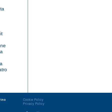
sta
it
one
ra
ta
atro
rino
Cookie Policy
Privacy Policy