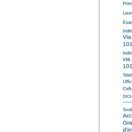
Prim
Laur
Esam
Indi
Via
10
Indir
via 
10
Telef
Uffic
Cell
DIC
Svolg
Arc
Gra
d'in