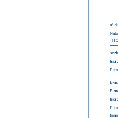
n° di
Nato
TITO
sezi
Iscri
Prim
E-ma
E-ma
Iscri
Prim
Indir