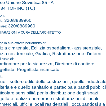
so Unione Sovietica 85 - A
134 TORINO (TO)
oni:
320/8889960
io:
320/8889960
ulare:
HIARAZIONI A CURA DELL’ARCHITETTO
e la sua attività nell'ambito di:
lizia cimiteriale, Edilizia ospedaliera - assistenziale,
lizia residenziale, Grafica, Ristrutturazione d'interni
l ruolo di:
rdinatore per la sicurezza, Direttore di cantiere,
gettista, Progettista incaricato
lo:
ue il settore edile delle costruzioni , quello industriale
iteriale e quello sanitario e partecipa a bandi pubblici
ticolare sensibilità per la distribuzione degli spazi
getta e realizza numerose ristrutturazioni di locali
merciali, uffici e locali residenziali , occupandosi sia