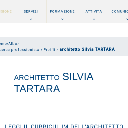
SSIONE
SERVIZI
FORMAZIONE
ATTIVITÀ
COMUNI
›
›
ome
Albo
›
›
architetto Silvia TARTARA
cerca professionista
Profili
SILVIA
ARCHITETTO
TARTARA
LEGGI IL CURRICULUM DELL'ARCHITETTO