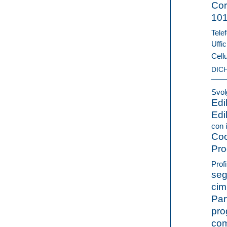
Cor
10
Telef
Uffic
Cell
DIC
Svolg
Edi
Edi
con i
Coo
Pro
Profi
seg
cim
Par
pro
com