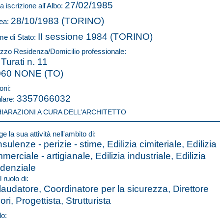
27/02/1985
a iscrizione all'Albo:
28/10/1983 (TORINO)
ea:
II sessione 1984 (TORINO)
e di Stato:
rizzo Residenza/Domicilio professionale:
 Turati n. 11
060 NONE (TO)
oni:
3357066032
ulare:
HIARAZIONI A CURA DELL’ARCHITETTO
e la sua attività nell'ambito di:
sulenze - perizie - stime, Edilizia cimiteriale, Edilizia
merciale - artigianale, Edilizia industriale, Edilizia
idenziale
l ruolo di:
laudatore, Coordinatore per la sicurezza, Direttore
ori, Progettista, Strutturista
lo: