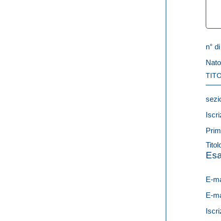
n° di
Nato
TITO
sezi
Iscri
Prim
Titol
Esa
E-ma
E-ma
Iscri