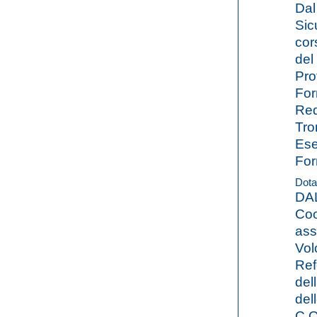
Dal
Sic
cor
del
Pro
For
Red
Tro
Ese
For
Dota
DAL
Coo
ass
Vol
Ref
del
del
C.O