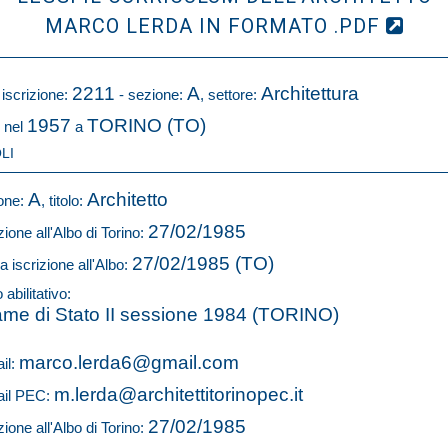
MARCO LERDA IN FORMATO .PDF
2211
A
Architettura
 iscrizione:
- sezione:
, settore:
1957
TORINO (TO)
 nel
a
LI
A
Architetto
one:
, titolo:
27/02/1985
zione all'Albo di Torino:
27/02/1985 (TO)
a iscrizione all'Albo:
o abilitativo:
me di Stato II sessione 1984 (TORINO)
marco.lerda6@gmail.com
il:
m.lerda@architettitorinopec.it
il PEC:
27/02/1985
zione all'Albo di Torino: