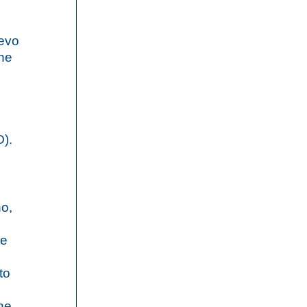
ievo
one
O).
no,
me
to
ne,