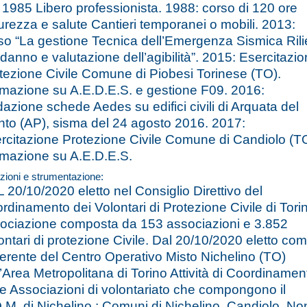
 1985 Libero professionista. 1988: corso di 120 ore
urezza e salute Cantieri temporanei o mobili. 2013:
so “La gestione Tecnica dell’Emergenza Sismica Ril
 danno e valutazione dell’agibilità”. 2015: Esercitazi
tezione Civile Comune di Piobesi Torinese (TO).
mazione su A.E.D.E.S. e gestione F09. 2016:
azione schede Aedes su edifici civili di Arquata del
nto (AP), sisma del 24 agosto 2016. 2017:
rcitazione Protezione Civile Comune di Candiolo (T
mazione su A.E.D.E.S.
zioni e strumentazione:
 20/10/2020 eletto nel Consiglio Direttivo del
rdinamento dei Volontari di Protezione Civile di Tori
ociazione composta da 153 associazioni e 3.852
ontari di protezione Civile. Dal 20/10/2020 eletto co
erente del Centro Operativo Misto Nichelino (TO)
l’Area Metropolitana di Torino Attività di Coordinamen
le Associazioni di volontariato che compongono il
.M. di Nichelino : Comuni di Nichelino, Candiolo, No