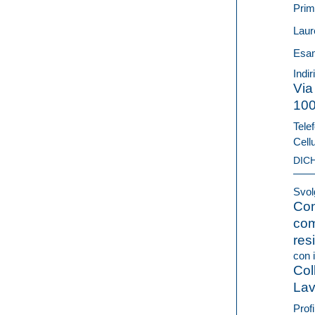
Prim
Laur
Esam
Indi
Via
10
Telef
Cell
DIC
Svolg
Con
com
res
con i
Col
Lav
Profi