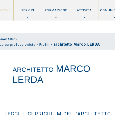
SSIONE
SERVIZI
FORMAZIONE
ATTIVITÀ
COMUNI
›
›
ome
Albo
›
›
architetto Marco LERDA
cerca professionista
Profili
MARCO
ARCHITETTO
LERDA
LEGGI IL CURRICULUM DELL'ARCHITETTO