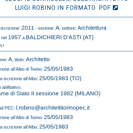
LUIGI ROBINO IN FORMATO .PDF
2011
A
Architettura
 iscrizione:
- sezione:
, settore:
1957
BALDICHIERI D'ASTI (AT)
 nel
a
LI
A
Architetto
one:
, titolo:
25/05/1983
zione all'Albo di Torino:
25/05/1983 (TO)
a iscrizione all'Albo:
o abilitativo:
me di Stato II sessione 1982 (MILANO)
l.robino@architettitorinopec.it
il PEC:
25/05/1983
zione all'Albo di Torino:
25/05/1983
a iscrizione all'Albo: