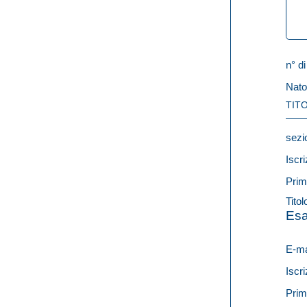
n° di
Nato
TITO
sezi
Iscri
Prim
Titol
Esa
E-ma
Iscri
Prim