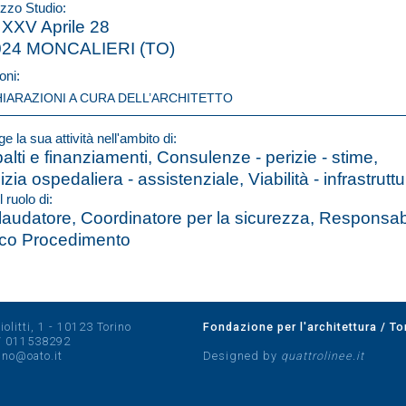
izzo Studio:
 XXV Aprile 28
024 MONCALIERI (TO)
oni:
HIARAZIONI A CURA DELL’ARCHITETTO
e la sua attività nell'ambito di:
alti e finanziamenti, Consulenze - perizie - stime,
izia ospedaliera - assistenziale, Viabilità - infrastrutt
l ruolo di:
laudatore, Coordinatore per la sicurezza, Responsab
co Procedimento
olitti, 1 - 10123 Torino
Fondazione per l'architettura / To
/
011538292
rino@oato.it
Designed by
quattrolinee.it