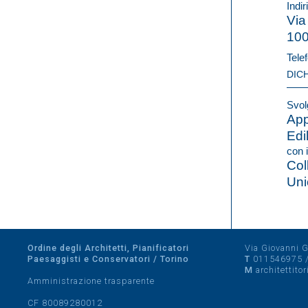
Indir
Via
10
Telef
DIC
Svolg
App
Edil
con i
Col
Uni
Ordine degli Architetti, Pianificatori
Via Giovanni Gi
Paesaggisti e Conservatori / Torino
T
011546975
M
architettito
Amministrazione trasparente
CF 80089280012