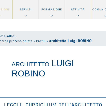
SSIONE
SERVIZI
FORMAZIONE
ATTIVITÀ
COMUNI
›
›
ome
Albo
›
›
architetto Luigi ROBINO
cerca professionista
Profili
LUIGI
ARCHITETTO
ROBINO
LEGGI IL CURRICULUM DELL'ARCHITETTO