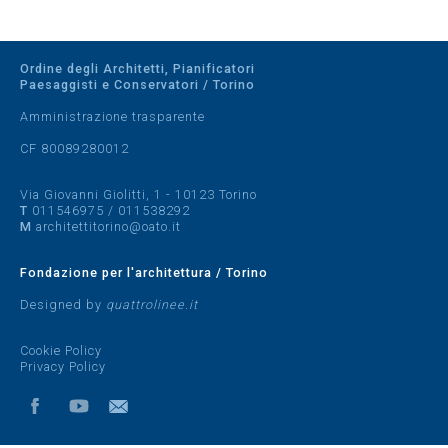
Ordine degli Architetti, Pianificatori
Paesaggisti e Conservatori / Torino
Amministrazione trasparente
CF 80089280012
Via Giovanni Giolitti, 1 - 10123 Torino
T
011546975
/
011538292
M
architettitorino@oato.it
Fondazione per l'architettura / Torino
Designed by
quattrolinee.it
Cookie Policy
Privacy Policy