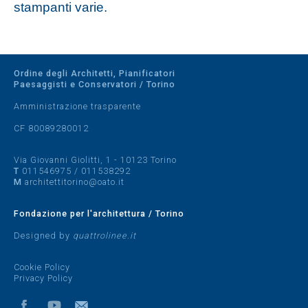
stampanti varie.
Ordine degli Architetti, Pianificatori
Paesaggisti e Conservatori / Torino
Amministrazione trasparente
CF 80089280012
Via Giovanni Giolitti, 1 - 10123 Torino
T
011546975
/
011538292
M
architettitorino@oato.it
Fondazione per l'architettura / Torino
Designed by
quattrolinee.it
Cookie Policy
Privacy Policy