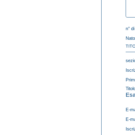
n° di
Nato
TITO
sezi
Iscri
Prim
Titol
Esa
E-ma
E-ma
Iscri