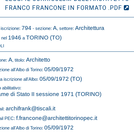
FRANCO FRANCONE IN FORMATO .PDF
794
A
Architettura
 iscrizione:
- sezione:
, settore:
1946
TORINO (TO)
 nel
a
LI
A
Architetto
one:
, titolo:
05/09/1972
zione all'Albo di Torino:
05/09/1972 (TO)
a iscrizione all'Albo:
o abilitativo:
me di Stato II sessione 1971 (TORINO)
archifrank@tiscali.it
il:
f.francone@architettitorinopec.it
il PEC:
05/09/1972
zione all'Albo di Torino: