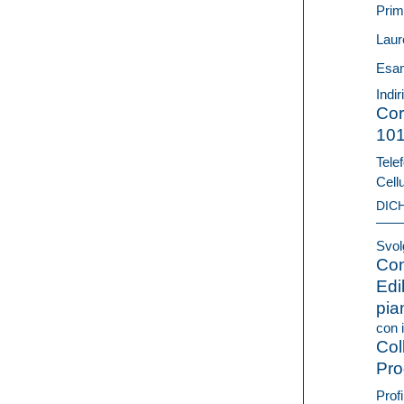
Prim
Laur
Esam
Indir
Cor
10
Telef
Cell
DIC
Svolg
Con
Edi
pian
con i
Col
Pro
Profi