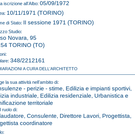
05/09/1972
a iscrizione all'Albo:
10/11/1971 (TORINO)
ea:
II sessione 1971 (TORINO)
e di Stato:
izzo Studio:
so Novara, 95
154 TORINO (TO)
oni:
348/2212161
ulare:
HIARAZIONI A CURA DELL’ARCHITETTO
e la sua attività nell'ambito di:
sulenze - perizie - stime, Edilizia e impianti sportivi,
lizia industriale, Edilizia residenziale, Urbanistica e
ificazione territoriale
l ruolo di:
laudatore, Consulente, Direttore Lavori, Progettista,
gettista coordinatore
lo: