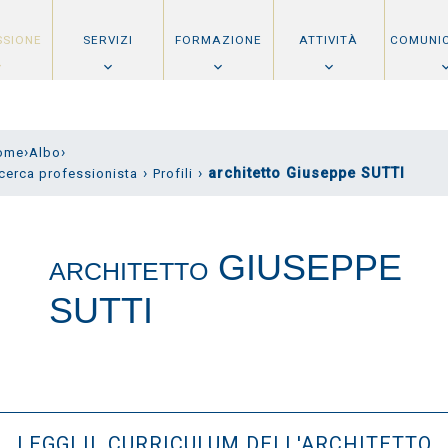
SSIONE
SERVIZI
FORMAZIONE
ATTIVITÀ
COMUNI
›
›
ome
Albo
›
›
architetto Giuseppe SUTTI
cerca professionista
Profili
GIUSEPPE
ARCHITETTO
SUTTI
LEGGI IL CURRICULUM DELL'ARCHITETTO