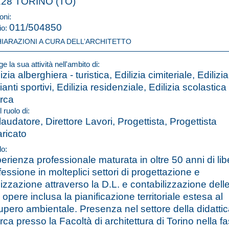
128 TORINO (TO)
oni:
011/504850
io:
HIARAZIONI A CURA DELL’ARCHITETTO
e la sua attività nell'ambito di:
izia alberghiera - turistica, Edilizia cimiteriale, Edilizi
anti sportivi, Edilizia residenziale, Edilizia scolastica
erca
l ruolo di:
laudatore, Direttore Lavori, Progettista, Progettista
aricato
lo:
erienza professionale maturata in oltre 50 anni di lib
fessione in molteplici settori di progettazione e
lizzazione attraverso la D.L. e contabilizzazione dell
 opere inclusa la pianificazione territoriale estesa al
upero ambientale. Presenza nel settore della didattic
erca presso la Facoltà di architettura di Torino nella f