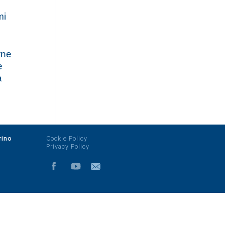
mi
rne
e
à
rino
Cookie Policy
Privacy Policy