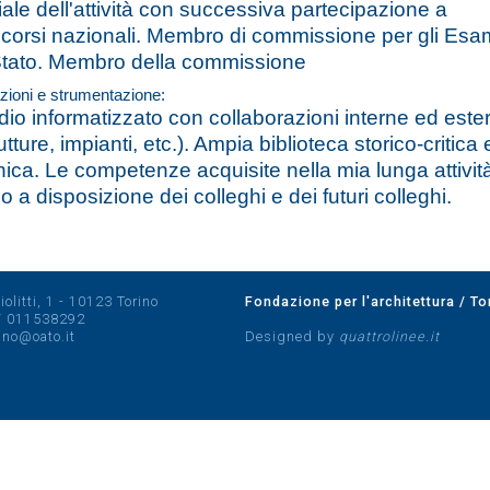
ziale dell'attività con successiva partecipazione a
corsi nazionali. Membro di commissione per gli Esa
Stato. Membro della commissione
zioni e strumentazione:
dio informatizzato con collaborazioni interne ed este
utture, impianti, etc.). Ampia biblioteca storico-critica 
nica. Le competenze acquisite nella mia lunga attivit
o a disposizione dei colleghi e dei futuri colleghi.
olitti, 1 - 10123 Torino
Fondazione per l'architettura / To
/
011538292
rino@oato.it
Designed by
quattrolinee.it