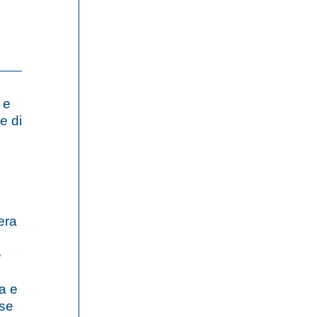
a e
 e di
era
e
a e
ase