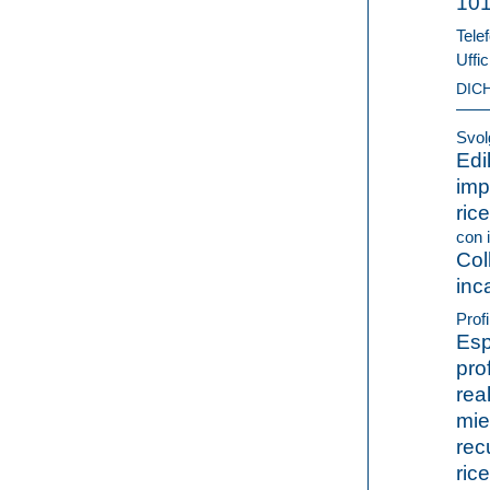
10
Telef
Uffic
DIC
Svolg
Edil
impi
ric
con i
Col
inc
Profi
Esp
pro
rea
mie
rec
ric