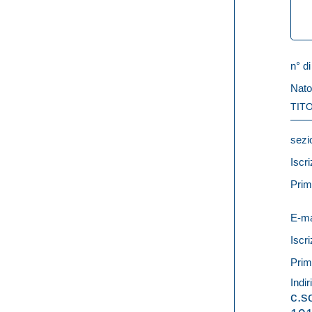
n° di
Nato
TITO
sezi
Iscri
Prim
E-ma
Iscri
Prim
Indir
c.s