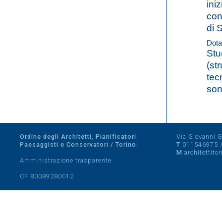
ini
con
di 
Dota
Stu
(str
tec
son
Ordine degli Architetti, Pianificatori
Via Giovanni Gi
Paesaggisti e Conservatori / Torino
T
011546975
M
architettito
Amministrazione trasparente
CF 80089280012