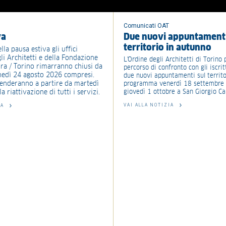
Comunicati OAT
va
Due nuovi appuntamenti
territorio in autunno
lla pausa estiva gli uffici
li Architetti e della Fondazione
L'Ordine degli Architetti di Torino 
tura / Torino rimarranno chiusi da
percorso di confronto con gli iscrit
nedì 24 agosto 2026 compresi.
due nuovi appuntamenti sul territor
prenderanno a partire da martedì
programma venerdì 18 settembre a
a riattivazione di tutti i servizi.
giovedì 1 ottobre a San Giorgio Can
VAI ALLA NOTIZIA
IA