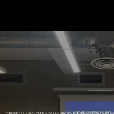
L'ORDINE DEGLI ARCHITETTI DI TORINO PROSEGUE IL PERCORSO DI CONFRON