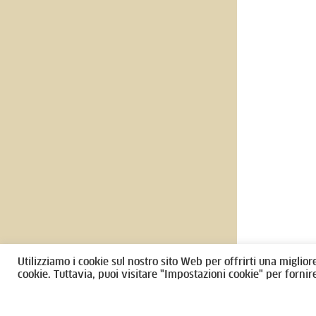
Ordine degli Architetti, Pianificatori
Via Giovanni Gio
Paesaggisti e Conservatori / Torino
T
011546975
/
M
architettitori
Amministrazione trasparente
Utilizziamo i cookie sul nostro sito Web per offrirti una miglior
CF 80089280012
cookie. Tuttavia, puoi visitare "Impostazioni cookie" per fornir