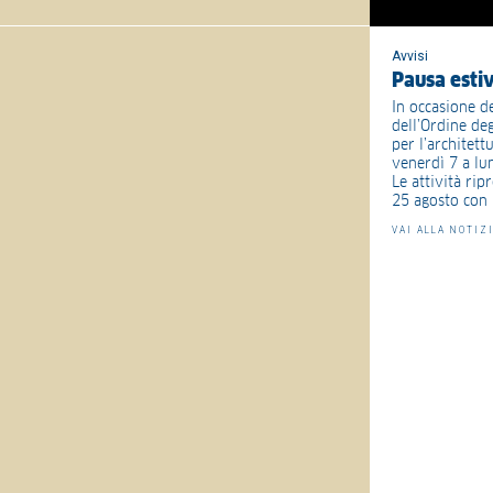
Avvisi
Pausa esti
In occasione de
dell’Ordine deg
per l’architet
venerdì 7 a lu
Le attività ri
25 agosto con l
VAI ALLA NOTIZ