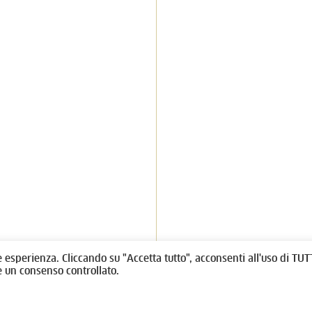
litti, 1 - 10123 Torino
Fondazione per l'architettura / To
011538292
no@oato.it
Designed by
quattrolinee.it
e esperienza. Cliccando su "Accetta tutto", acconsenti all'uso di TUTT
e un consenso controllato.