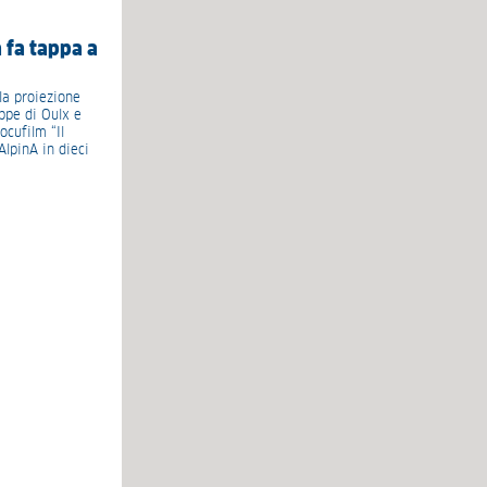
 fa tappa a
la proiezione
ppe di Oulx e
ocufilm “Il
lpinA in dieci